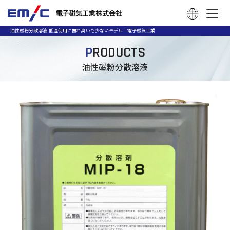
油性磁粉分散溶液-低温使用に優れ臭いも少ないモデル｜電子磁気工業
P
RODUCTS
油性磁粉分散溶液