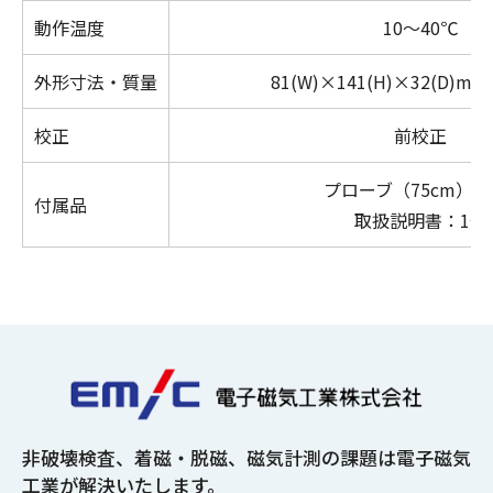
動作温度
10
～
40
℃
外形寸法・質量
81(W)
×
141(H)
×
32(D)m
校正
前校正
プローブ（
75cm
）：
付属品
取扱説明書：1部
非破壊検査、着磁・脱磁、磁気計測の課題は
電子磁気
工業が解決いたします。