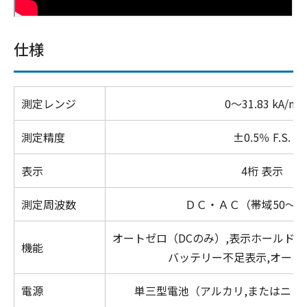
仕様
測定レンジ
0
～
31.83 kA/m
測定精度
±
0.5
％
F.S.
表示
4
桁
表示
測定周波数
ＤＣ・ＡＣ（帯域
50
～
4
オートゼロ（
DC
のみ）
,
表示ホールド
,
機能
バッテリー不足表示,オートパ
電源
単三型電池（アルカリ
,
またはニッ