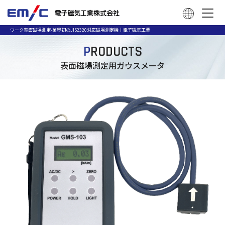
ワーク表面磁場測定-業界初のJIS2320対応磁場測定機｜電子磁気工業
P
RODUCTS
表面磁場測定用ガウスメータ