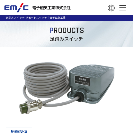
足踏みスイッチ-リモートスイッチ｜電子磁気工業
P
RODUCTS
足踏みスイッチ
磁粉探傷