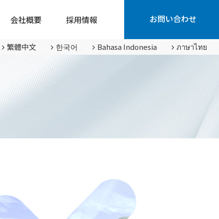
お問い合わせ
会社概要
採用情報
SDGsに向けた取り組み
繁體中文
한국어
Bahasa Indonesia
ภาษาไทย
測機器
応用機器
鉄鋼業
について
磁気計測機器について
センサー業界