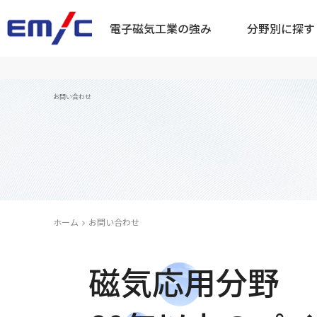
電⼦磁気⼯業の強み
分野別に探す
企業情報
お問い合わせ
⾮破壊検査
着
⾃動⾞業界
磁粉探傷機器
渦電
ホーム
お問い合わせ
磁気応用分野
航空