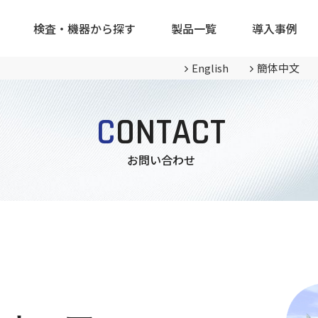
検査・機器から探す
製品⼀覧
導⼊事例
カタログダウンロード
SDSダウンロード
English
簡体中文
C
ONTACT
磁機器
脱磁機器
磁気計
⽩物家電
鉄道
お問い合わせ
流探傷機器
磁紛探傷機器について
着磁機器
業界
宇宙開発
モーター・