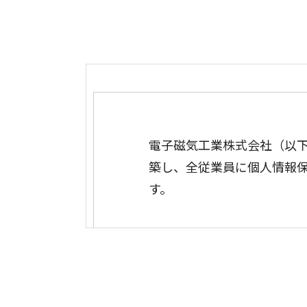
電子磁気工業株式会社（以
築し、全従業員に個人情報
す。
1.個人情報の管理
当社は、お客さまの個人情報を正
め、セキュリティシステムの維持
行ないます。